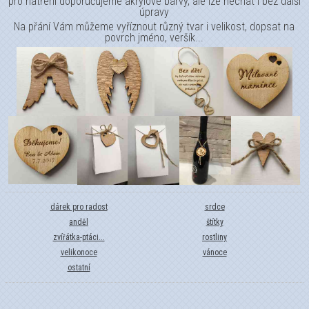
pro natření doporučujeme akrylové barvy, ale lze nechat i bez další
úpravy
Na přání Vám můžeme vyříznout různý tvar i velikost, dopsat na
povrch jméno, veršík...
dárek pro radost
srdce
anděl
štítky
zvířátka-ptáci...
rostliny
velikonoce
vánoce
ostatní