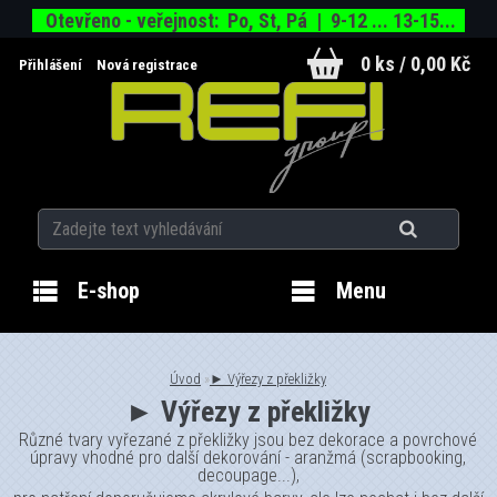
Otevřeno - veřejnost: Po, St, Pá | 9-12 ... 13-15...
0 ks / 0,00 Kč
Přihlášení
Nová registrace
E-shop
Menu
Úvod
»
► Výřezy z překližky
► Výřezy z překližky
Různé tvary vyřezané z překližky jsou bez dekorace a povrchové
úpravy vhodné pro další dekorování - aranžmá (scrapbooking,
decoupage...),