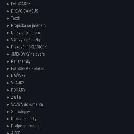
► FotoDÁREK
► DŘEVO-BAMBUS
► Textil
► Propiska se jménem
► Dárky se jménem
► Výřezy z překližky
► Pískování SKLENIČEK
► JMENOVKY na dveře
► Psí známky
► FotoOBRAZ - plakát
► NÁŠIVKY
► VLAJKY
► POHÁRY
► Ž u l a
► VAZBA dokumentů
► Samolepky
► Reklamní dárky
► Podpora prodeje
► AKCE