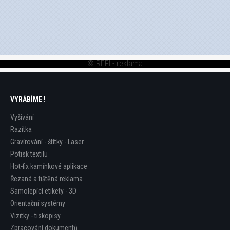
© REFI - reklama
VYRÁBÍME !
Vyšívání
Razítka
Gravírování - štítky - Laser
Potisk textilu
Hot-fix kamínkové aplikace
Řezaná a tištěná reklama
Samolepící etikety - 3D
Orientační systémy
Vizitky - tiskopisy
Zpracování dokumentů